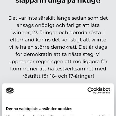
släppa in unga på riktigt!
Det var inte särskilt länge sedan som det
ansågs onödigt och farligt att låta
kvinnor, 23-åringar och dömda rösta. I
efterhand känns det konstigt att vi inte
ville ha en större demokrati. Det är dags
för demokratin att ta nästa steg. Vi
uppmanar regeringen att möjliggöra för
kommuner att ha testverksamhet med
rösträtt för 16- och 17-åringar!
Stora delar av ungdomsrörelsen och
barnrättsrörelsen i Sverige är enade om
att rösträttsåldern borde sänkas. Youth
Denna webbplats använder cookies
2030 Movement är initiativtagare till