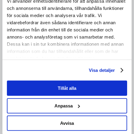
nätverket
Större demokrati
tillsammans
Vi använder enhetsidentifierare för att anpassa innehållet
och annonserna till användarna, tillhandahålla funktioner
med Rädda Barnen, UNICEF Sverige,
för sociala medier och analysera vår trafik. Vi
Bris, LSU, Rädda Barnens
vidarebefordrar även sådana identifierare och annan
ungdomsförbund, Sveriges
information från din enhet till de sociala medier och
ungdomsråd, Vi unga, Elevernas
annons- och analysföretag som vi samarbetar med.
riksförbund, Unga örnar, Riksförbundet
Dessa kan i sin tur kombinera informationen med annan
unga rörelsehindrade, RFSL ungdom
information som du har tillhandahållit eller som de har
samlat in när du har använt deras tjänster.
och Svenska Kyrkans Unga.
Visa detaljer
Tillsammans representerar vi över 650
000 barn och unga.
Tillåt alla
Anpassa
Avvisa