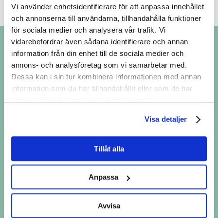
Vi använder enhetsidentifierare för att anpassa innehållet
och annonserna till användarna, tillhandahålla funktioner
för sociala medier och analysera vår trafik. Vi
vidarebefordrar även sådana identifierare och annan
information från din enhet till de sociala medier och
annons- och analysföretag som vi samarbetar med.
Dessa kan i sin tur kombinera informationen med annan
PRENUMERERA PÅ VÅRT
information som du har tillhandahållit eller som de har
NYHETSBREV
samlat in när du har använt deras tjänster.
Vill du få de senaste nyheterna från
Visa detaljer
Youth 2030 Movement?
Anmäl dig till vårt nyhetsbrev här – ditt
Tillåt alla
engagemang är viktigt!
Anpassa
E-postadress:
Avvisa