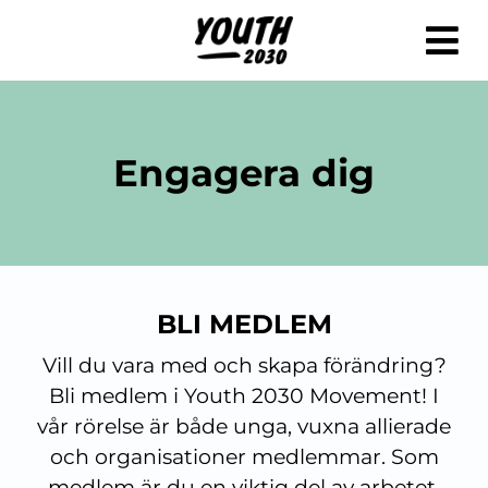
Fortsätt
till
innehållet
Engagera dig
BLI MEDLEM
Vill du vara med och skapa förändring?
Bli medlem i Youth 2030 Movement! I
vår rörelse är både unga, vuxna allierade
och organisationer medlemmar. Som
medlem är du en viktig del av arbetet.