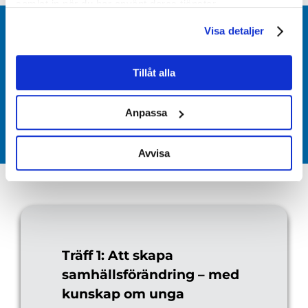
samlat in när du har använt deras tjänster.
Visa detaljer
UTBILDNINGENS TEMAN &
Tillåt alla
TRÄFFAR
Anpassa
Avvisa
Träff 1: Att skapa
samhällsförändring – med
kunskap om unga