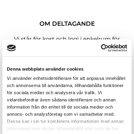
OM DELTAGANDE
Vi står för kost och logi i enkelrum för
deltagare från: Norrbotten, Skellefteå
kommun, Malå kommun, Norsjö
kommun och Sorsele kommun.
Denna webbplats använder cookies
Resor bekostas på egen hand för alla
Vi använder enhetsidentifierare för att anpassa innehållet
och annonserna till användarna, tillhandahålla funktioner
deltagare.
för sociala medier och analysera vår trafik. Vi
Självkostnadspris 3 000kr för
vidarebefordrar även sådana identifierare och annan
deltagande från andra kommuner.
information från din enhet till de sociala medier och
Digitalt deltagande är kostnadsfritt
annons- och analysföretag som vi samarbetar med.
för alla.
Dessa kan i sin tur kombinera informationen med annan
information som du har tillhandahållit eller som de har