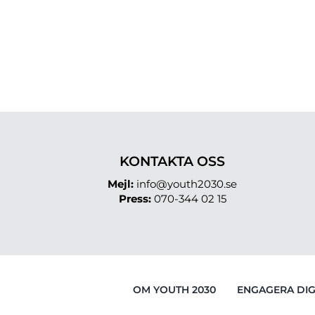
Fortsätt
till
innehållet
KONTAKTA OSS
Mejl:
info@youth2030.se
Press:
070-344 02 15
OM YOUTH 2030
ENGAGERA DI